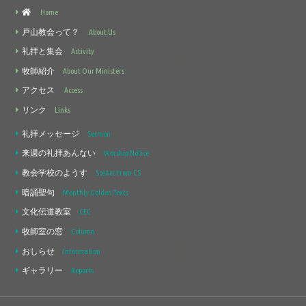
Home
戸山教会って？
About Us
礼拝と集会
Activity
牧師紹介
About Our Ministers
アクセス
Access
リンク
Links
礼拝メッセージ
Sermon
来週の礼拝あんない
Worship Notice
教会学校のようす
Scenes from CS
暗誦聖句
Monthly Golden Texts
文化伝道教室
CEC
牧師室の窓
Column
おしらせ
Information
ギャラリー
Reports