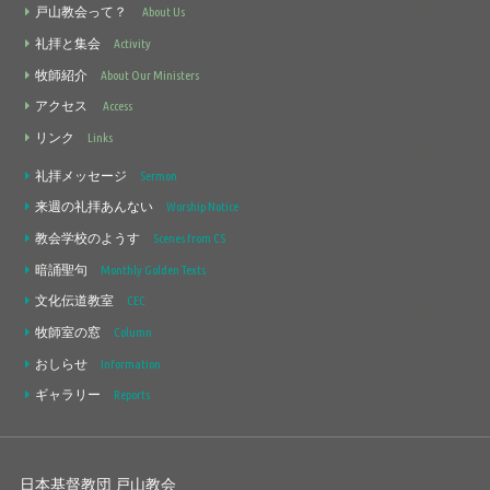
戸山教会って？
About Us
礼拝と集会
Activity
牧師紹介
About Our Ministers
アクセス
Access
リンク
Links
礼拝メッセージ
Sermon
来週の礼拝あんない
Worship Notice
教会学校のようす
Scenes from CS
暗誦聖句
Monthly Golden Texts
文化伝道教室
CEC
牧師室の窓
Column
おしらせ
Information
ギャラリー
Reports
日本基督教団 戸山教会